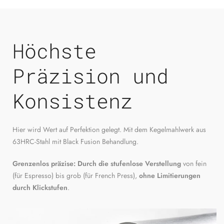
Höchste
Präzision und
Konsistenz
Hier wird Wert auf Perfektion gelegt. Mit dem Kegelmahlwerk aus
63HRC-Stahl mit Black Fusion Behandlung.
Grenzenlos präzise: Durch die stufenlose Verstellung
von fein
(für Espresso) bis grob (für French Press),
ohne Limitierungen
durch Klickstufen
.