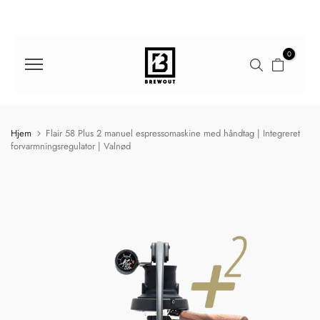
Gå
til
indhold
0
Hjem
Flair 58 Plus 2 manuel espressomaskine med håndtag | Integreret
forvarmningsregulator | Valnød