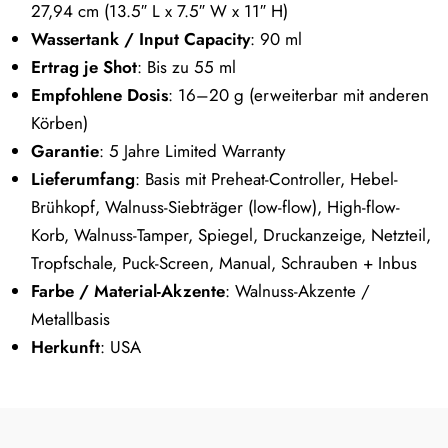
27,94 cm (13.5″ L x 7.5″ W x 11″ H)
Wassertank / Input Capacity
: 90 ml
Ertrag je Shot
: Bis zu 55 ml
Empfohlene Dosis
: 16–20 g (erweiterbar mit anderen
Körben)
Garantie
: 5 Jahre Limited Warranty
Lieferumfang
: Basis mit Preheat-Controller, Hebel-
Brühkopf, Walnuss-Siebträger (low-flow), High-flow-
Korb, Walnuss-Tamper, Spiegel, Druckanzeige, Netzteil,
Tropfschale, Puck-Screen, Manual, Schrauben + Inbus
Farbe / Material-Akzente
: Walnuss-Akzente /
Metallbasis
Herkunft
: USA