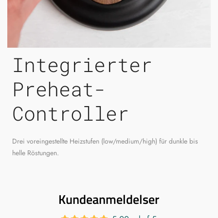
Integrierter
Preheat-
Controller
Drei voreingestellte Heizstufen (low/medium/high) für dunkle bis
helle Röstungen.
Kundeanmeldelser