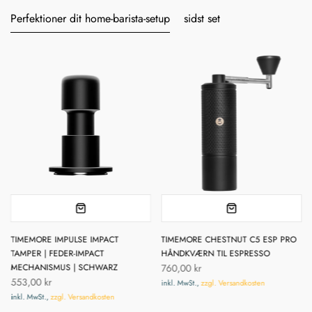
Perfektioner dit home-barista-setup
sidst set
TIMEMORE IMPULSE IMPACT
TIMEMORE CHESTNUT C5 ESP PRO
TAMPER | FEDER-IMPACT
HÅNDKVÆRN TIL ESPRESSO
MECHANISMUS | SCHWARZ
760,00 kr
553,00 kr
inkl. MwSt.,
zzgl. Versandkosten
inkl. MwSt.,
zzgl. Versandkosten