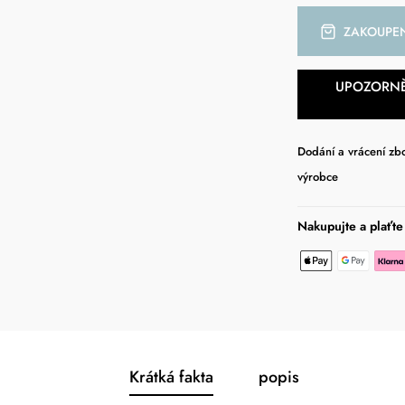
ZAKOUPE
UPOZORNĚ
Dodání a vrácení zb
výrobce
Nakupujte a plaťt
Krátká fakta
popis