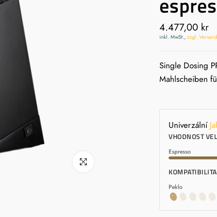
espre
4.477,00 kr
inkl. MwSt.,
zzgl. Versan
Single Dosing 
Mahlscheiben fü
Univerzální
Ja
VHODNOST VEL
Espresso
Klikni pro zvětšení
KOMPATIBILIT
Peklo