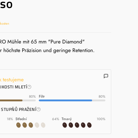
sso
dkosten
PRO Mühle mit 65 mm "Pure Diamond"
r höchste Präzision und geringe Retention.
k testujeme
IKOSTI MLETÍ
Filtr
80%
80%
A STUPŇŮ PRAŽENÍ
Střední
Tmavý
18%
64%
100%