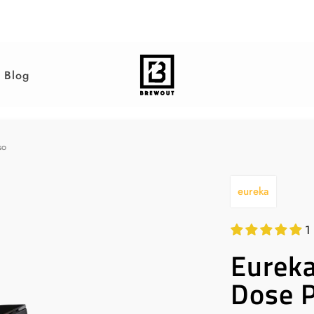
Blog
so
eureka
1
Eureka
Dose 