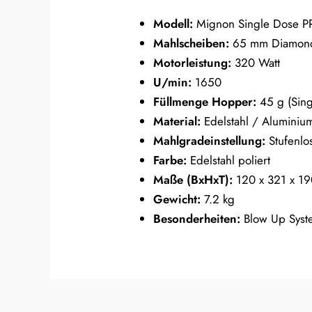
Modell:
Mignon Single Dose 
Mahlscheiben:
65 mm Diamond
Motorleistung:
320 Watt
U/min:
1650
Füllmenge Hopper:
45 g (Sing
Material:
Edelstahl / Aluminiu
Mahlgradeinstellung:
Stufenlo
Farbe:
Edelstahl poliert
Maße (BxHxT):
120 x 321 x 1
Gewicht:
7.2 kg
Besonderheiten:
Blow Up Syste