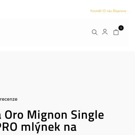
Kontakt
O nás
Doprava
0
 recenze
 Oro Mignon Single
PRO mlýnek na