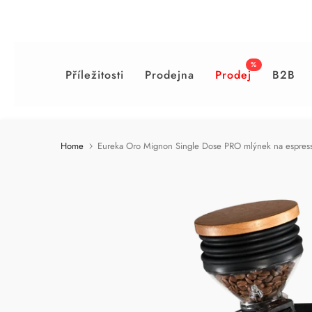
Přejděte
přímo
na
%
obsah
Příležitosti
Prodejna
Prodej
B2B
Home
Eureka Oro Mignon Single Dose PRO mlýnek na espres