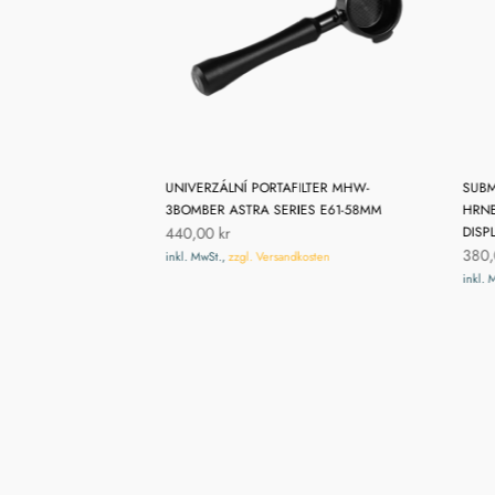
 KÁVU TIMEMORE
UNIVERZÁLNÍ PORTAFILTER MHW-
SUBM
 2 S PRŮTOKEM A
3BOMBER ASTRA SERIES E61-58MM
HRNE
440,00 kr
DISP
380,
inkl. MwSt.,
zzgl. Versandkosten
dkosten
inkl. 