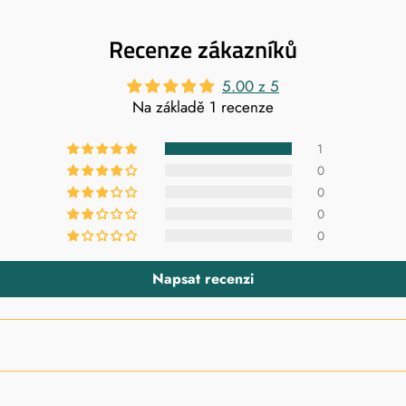
Recenze zákazníků
5.00 z 5
Na základě 1 recenze
1
0
0
0
0
Napsat recenzi