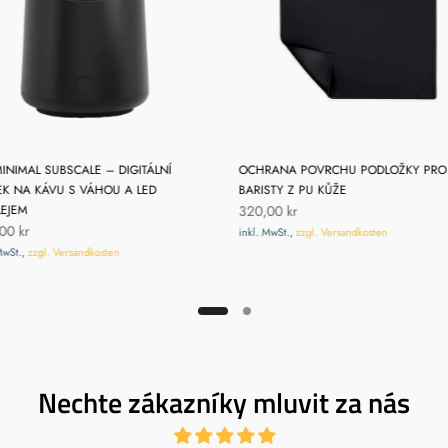
INIMAL SUBSCALE – DIGITÁLNÍ
OCHRANA POVRCHU PODLOŽKY PRO
K NA KÁVU S VÁHOU A LED
BARISTY Z PU KŮŽE
LEJEM
320,00 kr
00 kr
inkl. MwSt.,
zzgl. Versandkosten
MwSt.,
zzgl. Versandkosten
Nechte zákazníky mluvit za nás