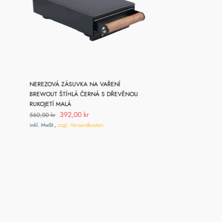
NEREZOVÁ ZÁSUVKA NA VAŘENÍ
KONVIČKA NA MLÉKO
BREWOUT ŠTÍHLÁ ČERNÁ S DŘEVĚNOU
KULATÝM VÝLEVKOU L
RUKOJETÍ MALÁ
Od
329,00 kr
392,00 kr
560,00 kr
inkl. MwSt.,
zzgl. Versan
inkl. MwSt.,
zzgl. Versandkosten