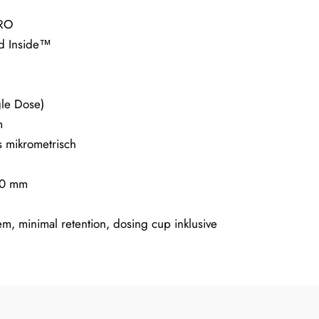
PRO
 Inside™
le Dose)
m
s mikrometrisch
90 mm
m, minimal retention, dosing cup inklusive